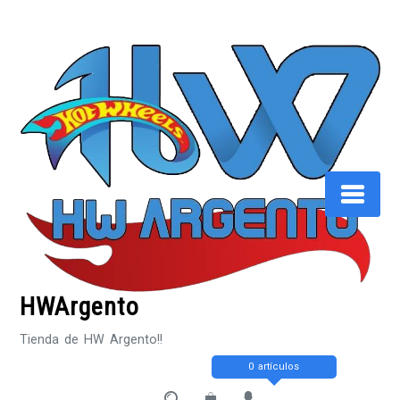
Saltar
al
contenido
HWArgento
Tienda de HW Argento!!
0 artículos