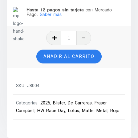
Hasta 12 pagos sin tarjeta
con Mercado
Pago.
Saber más
'67
Lotus
Type
AÑADIR AL CARRITO
49
–
2025
cantidad
SKU:
J8004
Categorías:
2025
,
Blister
,
De Carreras
,
Fraser
Campbell
,
HW Race Day
,
Lotus
,
Matte
,
Metal
,
Rojo