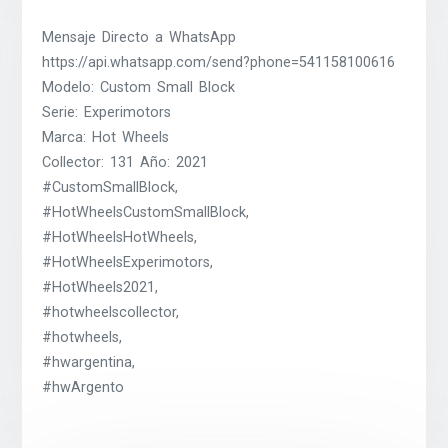
Mensaje Directo a WhatsApp
https://api.whatsapp.com/send?phone=541158100616
Modelo: Custom Small Block
Serie: Experimotors
Marca: Hot Wheels
Collector: 131 Año: 2021
#CustomSmallBlock,
#HotWheelsCustomSmallBlock,
#HotWheelsHotWheels,
#HotWheelsExperimotors,
#HotWheels2021,
#hotwheelscollector,
#hotwheels,
#hwargentina,
#hwArgento