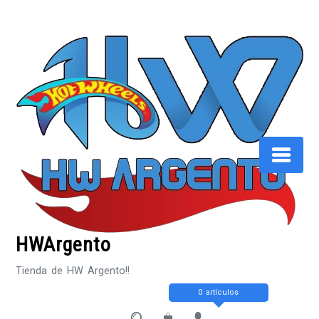
Saltar
al
contenido
HWArgento
Tienda de HW Argento!!
0 artículos