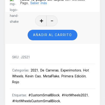
Pago.
Saber más
Custom
Small
Block
AÑADIR AL CARRITO
-
2021
cantidad
SKU:
J2521
Categorías:
2021
,
De Carreras
,
Experimotors
,
Hot
Wheels
,
Kevin Cao
,
MetalFlake
,
Primera Edición
,
Rojo
Etiquetas:
#CustomSmallBlock
,
#HotWheels2021
,
#HotWheelsCustomSmallBlock
,