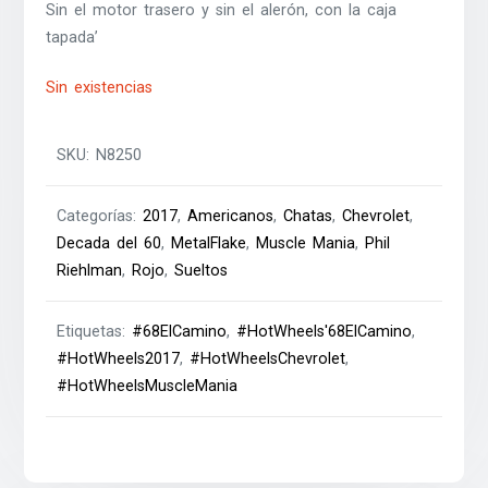
Sin el motor trasero y sin el alerón, con la caja
tapada’
Sin existencias
SKU:
N8250
Categorías:
2017
,
Americanos
,
Chatas
,
Chevrolet
,
Decada del 60
,
MetalFlake
,
Muscle Mania
,
Phil
Riehlman
,
Rojo
,
Sueltos
Etiquetas:
#68ElCamino
,
#HotWheels'68ElCamino
,
#HotWheels2017
,
#HotWheelsChevrolet
,
#HotWheelsMuscleMania