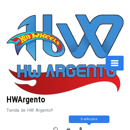
Saltar
al
contenido
HWArgento
Tienda de HW Argento!!
0 artículos