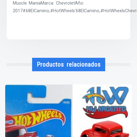
Muscle ManiaMarca: ChevroletAño:
2017#68ElCamino,#HotWheels’68ElCamino,#HotWheelsChevro
Productos relacionados