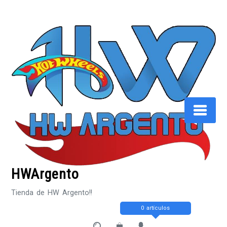
Saltar
al
contenido
HWArgento
Tienda de HW Argento!!
0 artículos