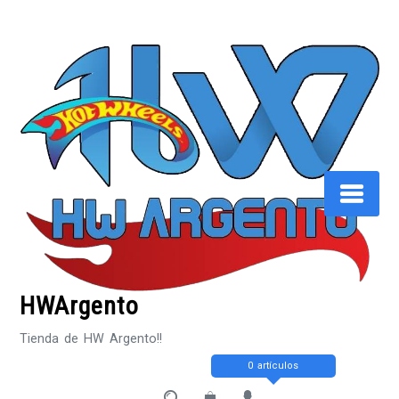
Saltar
al
contenido
HWArgento
Tienda de HW Argento!!
0 artículos