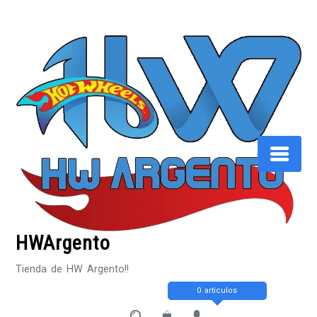
Saltar
al
contenido
HWArgento
Tienda de HW Argento!!
0 artículos