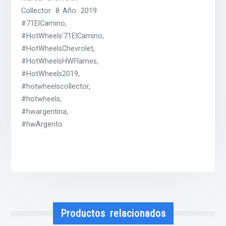
Collector: 8 Año: 2019
#71ElCamino,
#HotWheels’71ElCamino,
#HotWheelsChevrolet,
#HotWheelsHWFlames,
#HotWheels2019,
#hotwheelscollector,
#hotwheels,
#hwargentina,
#hwArgento
Productos relacionados