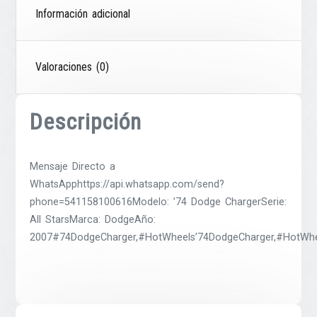
Información adicional
Valoraciones (0)
Descripción
Mensaje Directo a
WhatsApphttps://api.whatsapp.com/send?
phone=541158100616Modelo: ’74 Dodge ChargerSerie:
All StarsMarca: DodgeAño:
2007#74DodgeCharger,#HotWheels’74DodgeCharger,#HotWhee