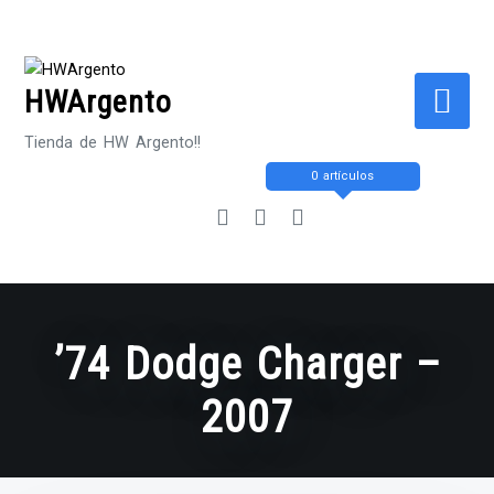
Saltar
al
contenido
HWArgento
Tienda de HW Argento!!
0 artículos
’74 Dodge Charger –
2007