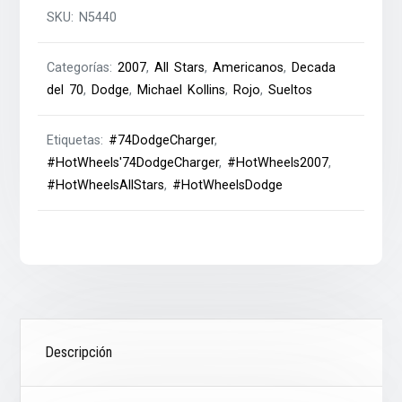
SKU:
N5440
Categorías:
2007
,
All Stars
,
Americanos
,
Decada
del 70
,
Dodge
,
Michael Kollins
,
Rojo
,
Sueltos
Etiquetas:
#74DodgeCharger
,
#HotWheels'74DodgeCharger
,
#HotWheels2007
,
#HotWheelsAllStars
,
#HotWheelsDodge
Descripción