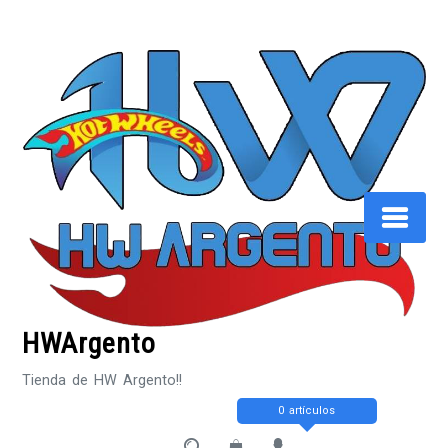
Saltar
al
contenido
HWArgento
Tienda de HW Argento!!
0 artículos