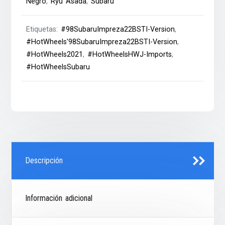
Negro
,
Ryu Asada
,
Subaru
Etiquetas:
#98SubaruImpreza22BSTI-Version
,
#HotWheels'98SubaruImpreza22BSTI-Version
,
#HotWheels2021
,
#HotWheelsHWJ-Imports
,
#HotWheelsSubaru
Descripción
Información adicional