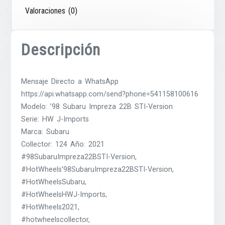
Valoraciones (0)
Descripción
Mensaje Directo a WhatsApp
https://api.whatsapp.com/send?phone=541158100616
Modelo: ’98 Subaru Impreza 22B STI-Version
Serie: HW J-Imports
Marca: Subaru
Collector: 124 Año: 2021
#98SubaruImpreza22BSTI-Version,
#HotWheels’98SubaruImpreza22BSTI-Version,
#HotWheelsSubaru,
#HotWheelsHWJ-Imports,
#HotWheels2021,
#hotwheelscollector,