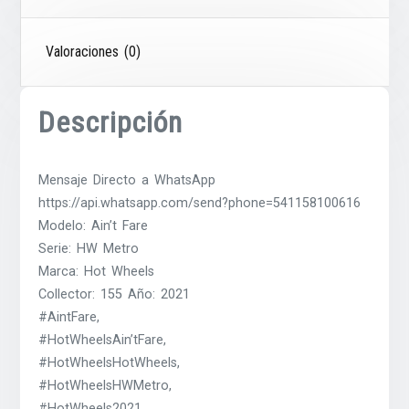
Valoraciones (0)
Descripción
Mensaje Directo a WhatsApp
https://api.whatsapp.com/send?phone=541158100616
Modelo: Ain’t Fare
Serie: HW Metro
Marca: Hot Wheels
Collector: 155 Año: 2021
#AintFare,
#HotWheelsAin’tFare,
#HotWheelsHotWheels,
#HotWheelsHWMetro,
#HotWheels2021,