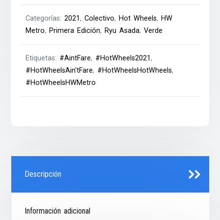
Categorías:
2021
,
Colectivo
,
Hot Wheels
,
HW
Metro
,
Primera Edición
,
Ryu Asada
,
Verde
Etiquetas:
#AintFare
,
#HotWheels2021
,
#HotWheelsAin'tFare
,
#HotWheelsHotWheels
,
#HotWheelsHWMetro
Descripción
Información adicional