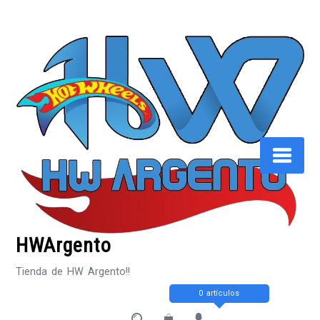
Saltar
al
contenido
HWArgento
Tienda de HW Argento!!
0 artículos