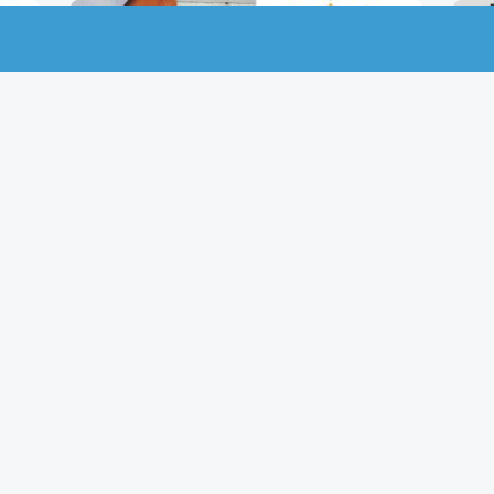
Porsche Taycan Turbo S – MST
$
4,503.00
AÑADIR AL CARRITO