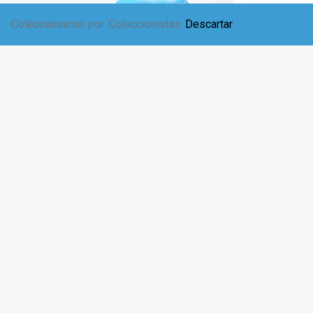
Coleccionismo por Coleccionistas
Descartar
Impavido 1 – 2021
$
4,750.00
AÑADIR AL CARRITO