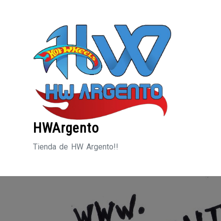
Saltar
al
contenido
HWArgento
Tienda de HW Argento!!