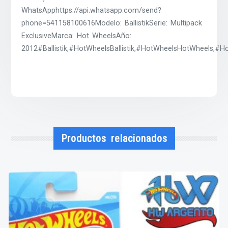
WhatsApphttps://api.whatsapp.com/send?
phone=541158100616Modelo: BallistikSerie: Multipack
ExclusiveMarca: Hot WheelsAño:
2012#Ballistik,#HotWheelsBallistik,#HotWheelsHotWheels,#
Productos relacionados