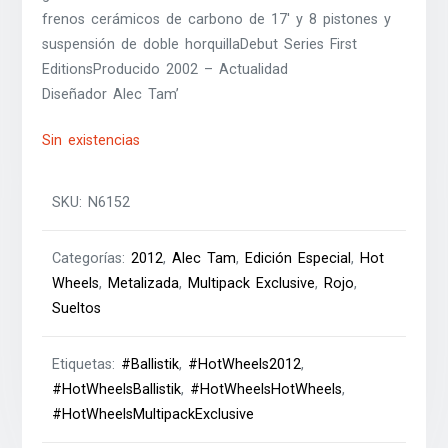
frenos cerámicos de carbono de 17′ y 8 pistones y
suspensión de doble horquillaDebut Series First
EditionsProducido 2002 – Actualidad
Diseñador Alec Tam’
Sin existencias
SKU:
N6152
Categorías:
2012
,
Alec Tam
,
Edición Especial
,
Hot
Wheels
,
Metalizada
,
Multipack Exclusive
,
Rojo
,
Sueltos
Etiquetas:
#Ballistik
,
#HotWheels2012
,
#HotWheelsBallistik
,
#HotWheelsHotWheels
,
#HotWheelsMultipackExclusive