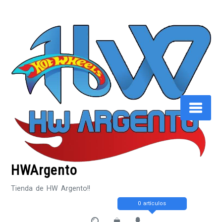
Saltar
al
contenido
HWArgento
Tienda de HW Argento!!
0 artículos