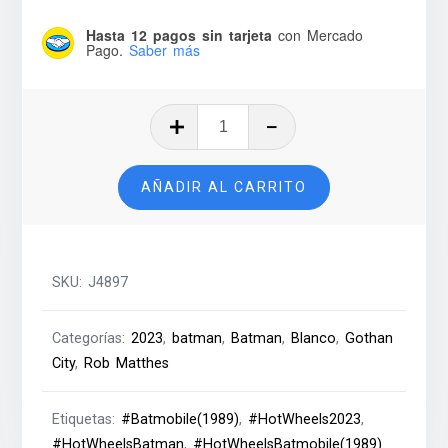
Hasta 12 pagos sin tarjeta
con Mercado
Pago.
Saber más
Batmobile
(1989)
-
AÑADIR AL CARRITO
2023
cantidad
SKU:
J4897
Categorías:
2023
,
batman
,
Batman
,
Blanco
,
Gothan
City
,
Rob Matthes
Etiquetas:
#Batmobile(1989)
,
#HotWheels2023
,
#HotWheelsBatman
,
#HotWheelsBatmobile(1989)