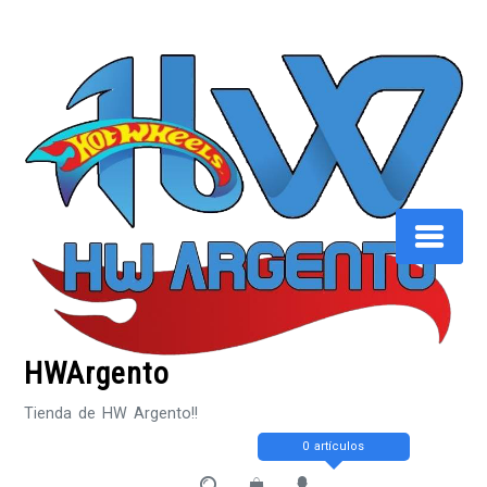
Saltar
al
contenido
HWArgento
Tienda de HW Argento!!
0 artículos