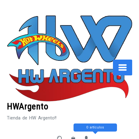
Saltar
al
contenido
HWArgento
Tienda de HW Argento!!
0 artículos