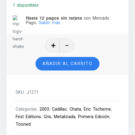
1 disponibles
Hasta 12 pagos sin tarjeta
con Mercado
Pago.
Saber más
Cadillac
Escalade
('Tooned)
AÑADIR AL CARRITO
–
2003
cantidad
SKU:
J1271
Categorías:
2003
,
Cadillac
,
Chata
,
Eric Tscherne
,
First Editions
,
Gris
,
Metalizada
,
Primera Edición
,
Tooned