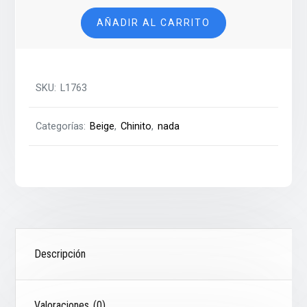
-
AÑADIR AL CARRITO
Chino
cantidad
SKU:
L1763
Categorías:
Beige
,
Chinito
,
nada
Descripción
Valoraciones (0)