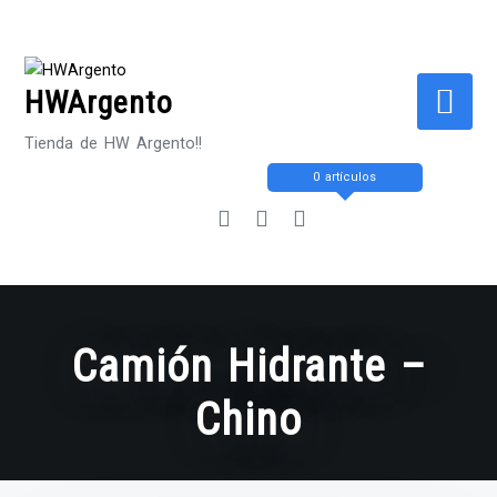
Saltar
al
contenido
HWArgento
Tienda de HW Argento!!
0 artículos
Camión Hidrante –
Chino