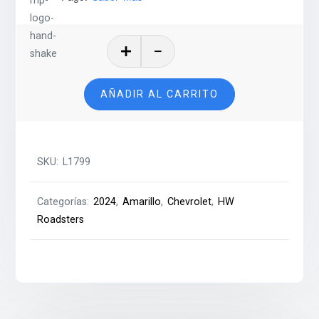
Corvette
C6
Convertible
AÑADIR AL CARRITO
–
2024
cantidad
SKU:
L1799
Categorías:
2024
,
Amarillo
,
Chevrolet
,
HW
Roadsters