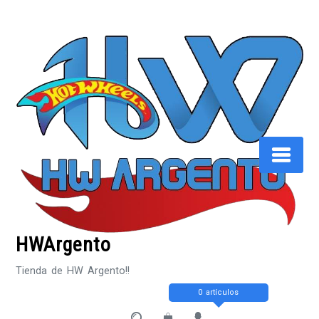
Saltar
al
contenido
HWArgento
Tienda de HW Argento!!
0 artículos