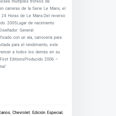
posee múltiples trofeos de
en carreras de la Serie Le Mans, el
 24 Horas de Le Mans.Del reverso
ido: 2005Lugar de nacimiento:
.Diseñador: General
icado con un ala, carrocería para
stada para el rendimiento, este
 vencer a todos los demás en su
First EditionsProducido 2006 –
mai’
canos
,
Chevrolet
,
Edición Especial
,