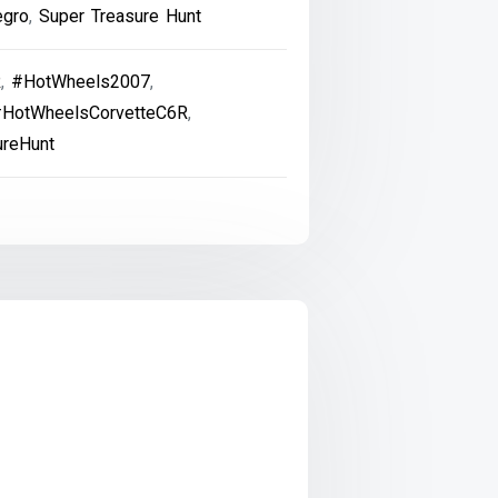
egro
,
Super Treasure Hunt
R
,
#HotWheels2007
,
HotWheelsCorvetteC6R
,
reHunt