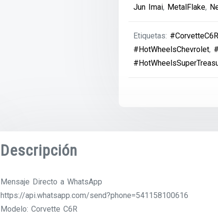
Jun Imai
,
MetalFlake
,
N
Etiquetas:
#CorvetteC6
#HotWheelsChevrolet
,
#
#HotWheelsSuperTreasu
Descripción
Mensaje Directo a WhatsApp
https://api.whatsapp.com/send?phone=541158100616
Modelo: Corvette C6R