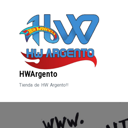
Saltar
al
contenido
HWArgento
Tienda de HW Argento!!