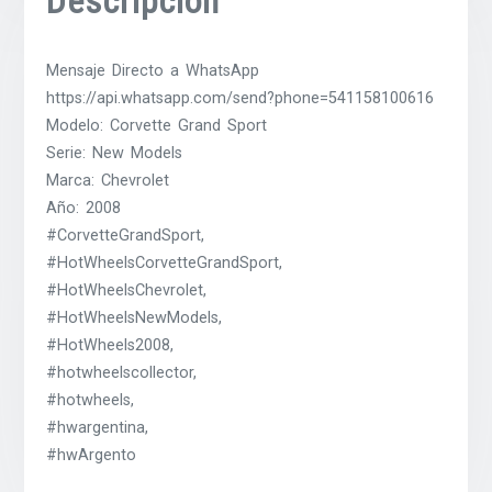
Descripción
Mensaje Directo a WhatsApp
https://api.whatsapp.com/send?phone=541158100616
Modelo: Corvette Grand Sport
Serie: New Models
Marca: Chevrolet
Año: 2008
#CorvetteGrandSport,
#HotWheelsCorvetteGrandSport,
#HotWheelsChevrolet,
#HotWheelsNewModels,
#HotWheels2008,
#hotwheelscollector,
#hotwheels,
#hwargentina,
#hwArgento