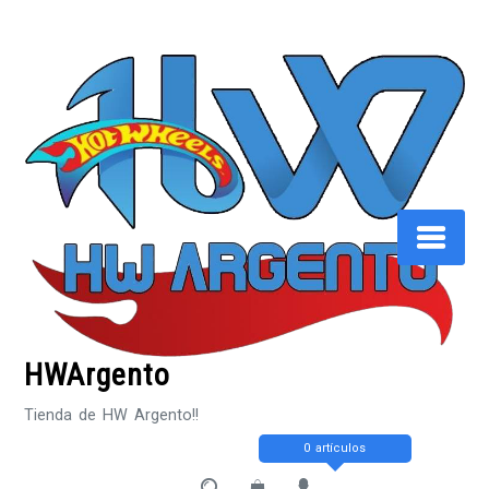
Saltar
al
contenido
HWArgento
Tienda de HW Argento!!
0 artículos