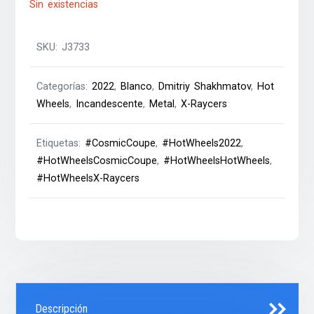
Sin existencias
SKU:
J3733
Categorías:
2022
,
Blanco
,
Dmitriy Shakhmatov
,
Hot
Wheels
,
Incandescente
,
Metal
,
X-Raycers
Etiquetas:
#CosmicCoupe
,
#HotWheels2022
,
#HotWheelsCosmicCoupe
,
#HotWheelsHotWheels
,
#HotWheelsX-Raycers
Descripción