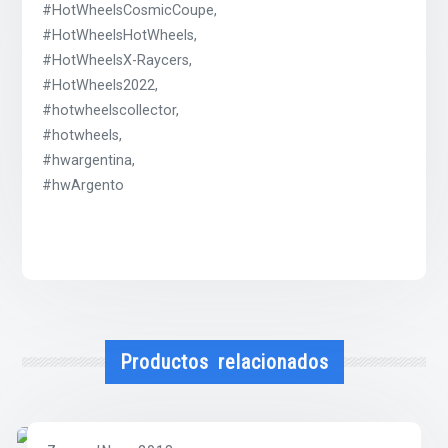
#HotWheelsCosmicCoupe,
#HotWheelsHotWheels,
#HotWheelsX-Raycers,
#HotWheels2022,
#hotwheelscollector,
#hotwheels,
#hwargentina,
#hwArgento
Productos relacionados