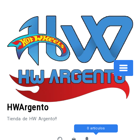
Saltar
al
contenido
HWArgento
Tienda de HW Argento!!
0 artículos