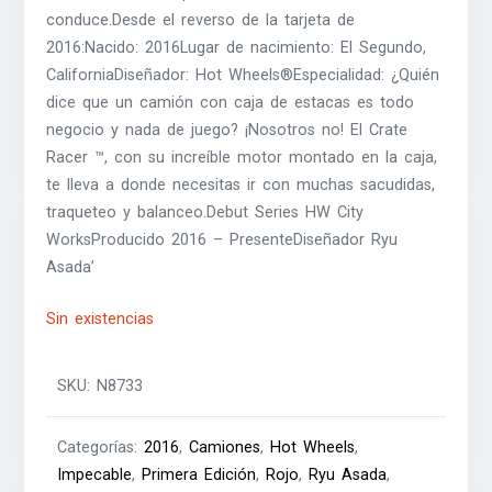
conduce.Desde el reverso de la tarjeta de
2016:Nacido: 2016Lugar de nacimiento: El Segundo,
CaliforniaDiseñador: Hot Wheels®Especialidad: ¿Quién
dice que un camión con caja de estacas es todo
negocio y nada de juego? ¡Nosotros no! El Crate
Racer ™, con su increíble motor montado en la caja,
te lleva a donde necesitas ir con muchas sacudidas,
traqueteo y balanceo.Debut Series HW City
WorksProducido 2016 – PresenteDiseñador Ryu
Asada’
Sin existencias
SKU:
N8733
Categorías:
2016
,
Camiones
,
Hot Wheels
,
Impecable
,
Primera Edición
,
Rojo
,
Ryu Asada
,