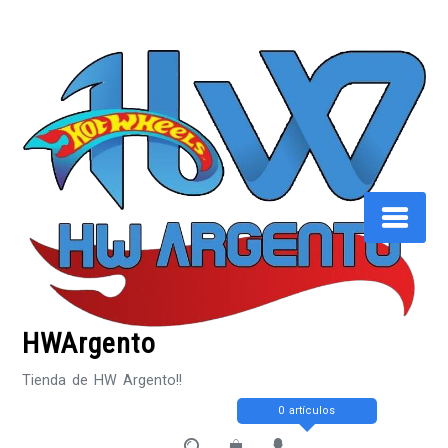
Saltar
al
contenido
HWArgento
Tienda de HW Argento!!
0 artículos