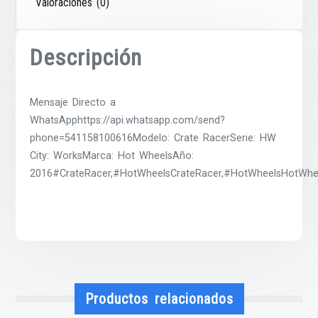
Valoraciones (0)
Descripción
Mensaje Directo a
WhatsApphttps://api.whatsapp.com/send?
phone=541158100616Modelo: Crate RacerSerie: HW
City: WorksMarca: Hot WheelsAño:
2016#CrateRacer,#HotWheelsCrateRacer,#HotWheelsHotWhee
Productos relacionados