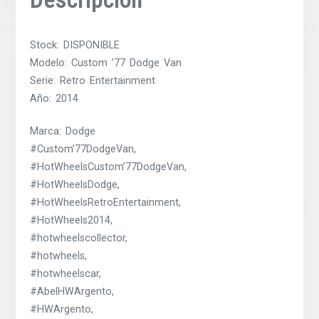
Stock: DISPONIBLE
Modelo: Custom ’77 Dodge Van
Serie: Retro Entertainment
Año: 2014
Marca: Dodge
#Custom’77DodgeVan,
#HotWheelsCustom’77DodgeVan,
#HotWheelsDodge,
#HotWheelsRetroEntertainment,
#HotWheels2014,
#hotwheelscollector,
#hotwheels,
#hotwheelscar,
#AbelHWArgento,
#HWArgento,