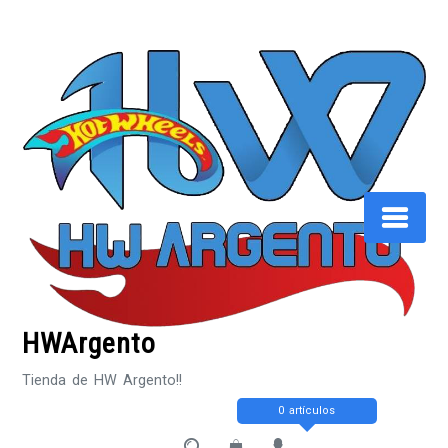
Saltar
al
contenido
HWArgento
Tienda de HW Argento!!
0 artículos