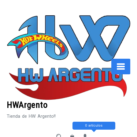
Saltar
al
contenido
HWArgento
Tienda de HW Argento!!
0 artículos