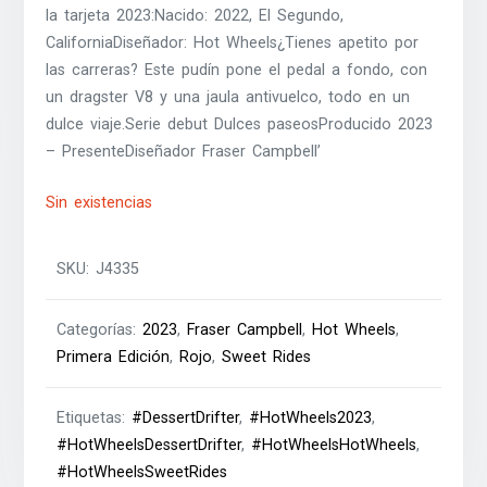
la tarjeta 2023:Nacido: 2022, El Segundo,
CaliforniaDiseñador: Hot Wheels¿Tienes apetito por
las carreras? Este pudín pone el pedal a fondo, con
un dragster V8 y una jaula antivuelco, todo en un
dulce viaje.Serie debut Dulces paseosProducido 2023
– PresenteDiseñador Fraser Campbell’
Sin existencias
SKU:
J4335
Categorías:
2023
,
Fraser Campbell
,
Hot Wheels
,
Primera Edición
,
Rojo
,
Sweet Rides
Etiquetas:
#DessertDrifter
,
#HotWheels2023
,
#HotWheelsDessertDrifter
,
#HotWheelsHotWheels
,
#HotWheelsSweetRides