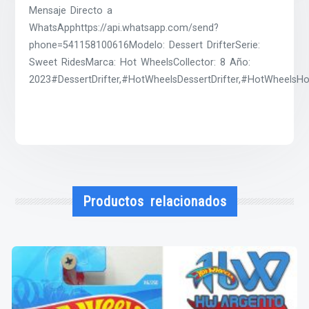
Mensaje Directo a
WhatsApphttps://api.whatsapp.com/send?
phone=541158100616Modelo: Dessert DrifterSerie:
Sweet RidesMarca: Hot WheelsCollector: 8 Año:
2023#DessertDrifter,#HotWheelsDessertDrifter,#HotWheels
Productos relacionados