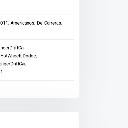
2011
,
Americanos
,
De Carreras
,
ngerDriftCar
,
HotWheelsDodge
,
ngerDriftCar
,
11