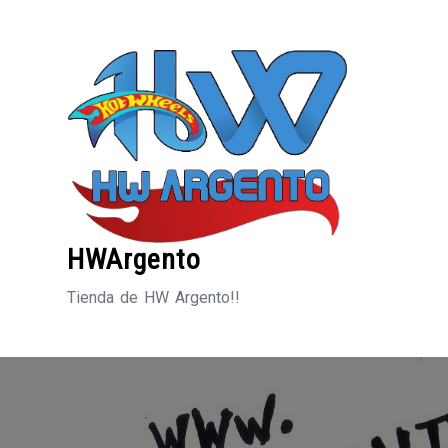
Saltar
al
contenido
HWArgento
Tienda de HW Argento!!