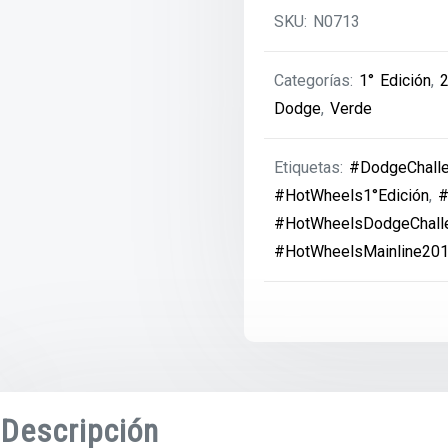
SKU:
N0713
Categorías:
1° Edición
,
Dodge
,
Verde
Etiquetas:
#DodgeChalle
#HotWheels1°Edición
,
#
#HotWheelsDodgeChalle
#HotWheelsMainline20
Descripción