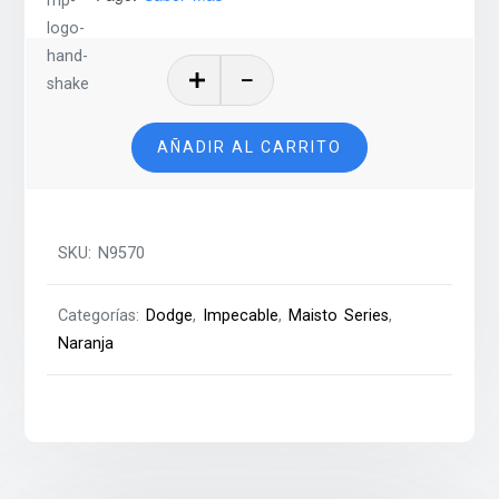
Dodge
Concept
Car
AÑADIR AL CARRITO
-
MST
cantidad
SKU:
N9570
Categorías:
Dodge
,
Impecable
,
Maisto Series
,
Naranja