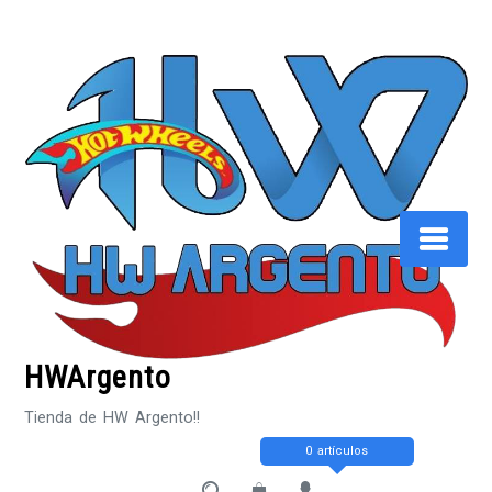
Saltar
al
contenido
HWArgento
Tienda de HW Argento!!
0 artículos