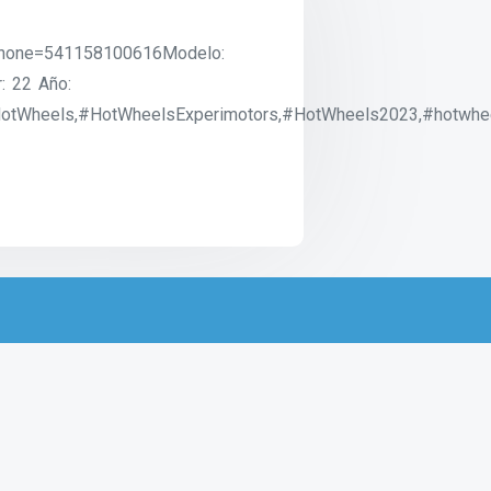
?phone=541158100616Modelo:
: 22 Año:
Wheels,#HotWheelsExperimotors,#HotWheels2023,#hotwheels