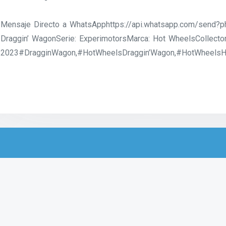
Mensaje Directo a WhatsApphttps://api.whatsapp.com/send
Draggin’ WagonSerie: ExperimotorsMarca: Hot WheelsCollector
2023#DragginWagon,#HotWheelsDraggin’Wagon,#HotWheelsHot
Productos relacionados