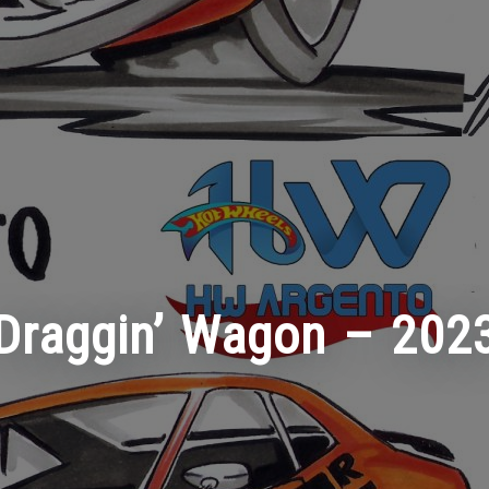
Draggin’ Wagon – 202