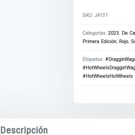
SKU:
J4131
Categorías:
2023
,
De Ca
Primera Edición
,
Rojo
,
S
Etiquetas:
#DragginWag
#HotWheelsDraggin'Wa
#HotWheelsHotWheels
Descripción