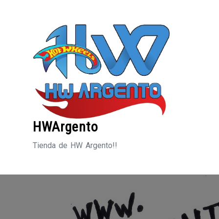
Saltar
al
contenido
HWArgento
Tienda de HW Argento!!