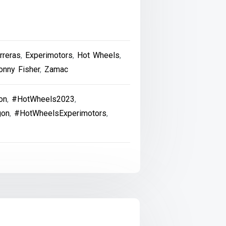
rreras
,
Experimotors
,
Hot Wheels
,
onny Fisher
,
Zamac
on
,
#HotWheels2023
,
gon
,
#HotWheelsExperimotors
,