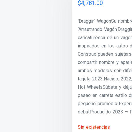
$
4,781.00
‘Draggin’ WagonSu nombr
‘Arrastrando Vagón’Dragg
caricaturesca de un vagó
inspirados en los autos 
Construx pueden sujetarse
compartir nombre y aparie
ambos modelos son difere
tarjeta 2023:Nacido: 2022
Hot WheelsSúbete y déjat
paseo en carreta estilo d
pequeño promedio!Experi
debutProducido 2023 – P
Sin existencias