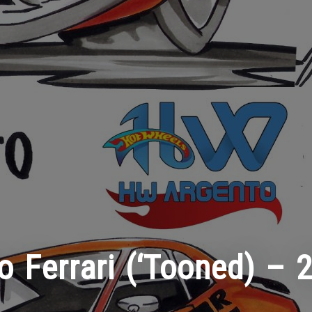
o Ferrari (‘Tooned) – 