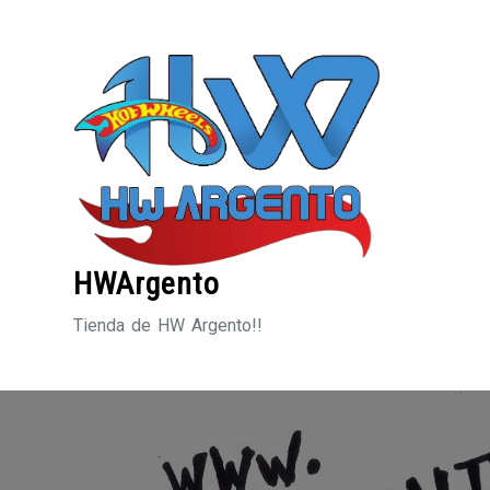
Saltar
al
contenido
HWArgento
Tienda de HW Argento!!