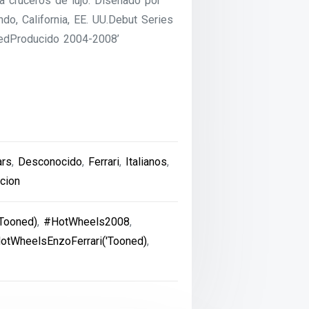
a cruceros de lujo. Diseñado por
o, California, EE. UU.Debut Series
nedProducido 2004-2008’
ars
,
Desconocido
,
Ferrari
,
Italianos
,
icion
(Tooned)
,
#HotWheels2008
,
otWheelsEnzoFerrari('Tooned)
,