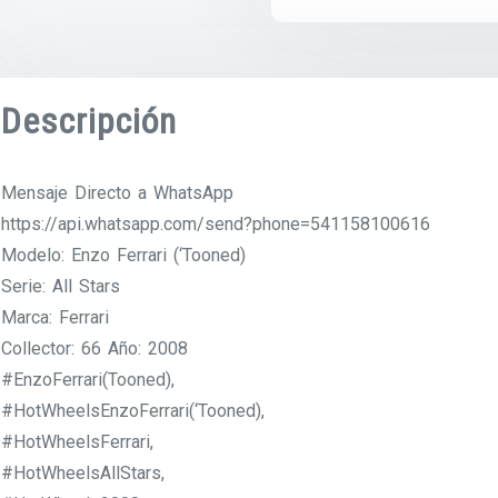
Descripción
Mensaje Directo a WhatsApp
https://api.whatsapp.com/send?phone=541158100616
Modelo: Enzo Ferrari (‘Tooned)
Serie: All Stars
Marca: Ferrari
Collector: 66 Año: 2008
#EnzoFerrari(Tooned),
#HotWheelsEnzoFerrari(‘Tooned),
#HotWheelsFerrari,
#HotWheelsAllStars,