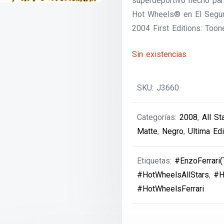
superdeportivo hecho par
Hot Wheels® en El Segund
2004 First Editions: Too
Sin existencias
SKU:
J3660
Categorías:
2008
,
All St
Matte
,
Negro
,
Ultima Ed
Etiquetas:
#EnzoFerrari
#HotWheelsAllStars
,
#H
#HotWheelsFerrari