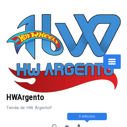
Saltar
al
contenido
HWArgento
Tienda de HW Argento!!
0 artículos