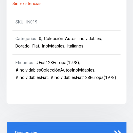
Sin existencias
SKU:
IN019
Categorías:
0
,
Colección Autos Inolvidables
,
Dorado
,
Fiat
,
Inolvidables
,
Italianos
Etiquetas:
#Fiat128Europa(1978)
,
#InolvidablesColecciónAutosInolvidables
,
#InolvidablesFiat
,
#InolvidablesFiat128Europa(1978)
Descripción