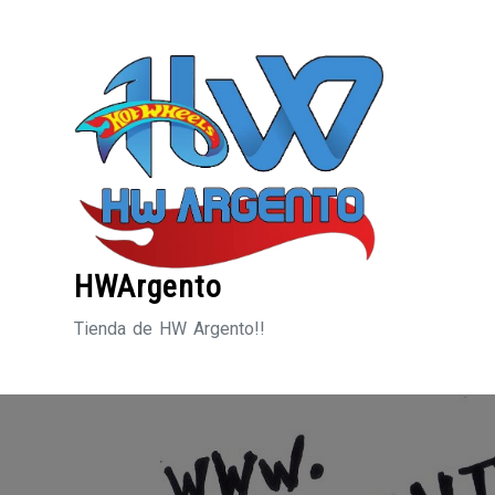
Saltar
al
contenido
HWArgento
Tienda de HW Argento!!