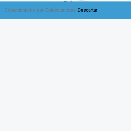
Coleccionismo por Coleccionistas
Descartar
Mustang Cobra – 2005
$
684.00
AÑADIR AL CARRITO