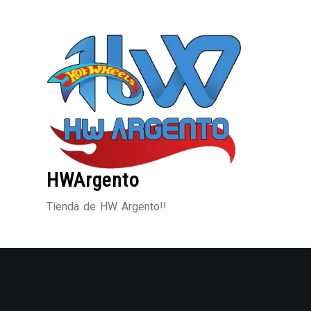
Saltar
al
contenido
HWArgento
Tienda de HW Argento!!