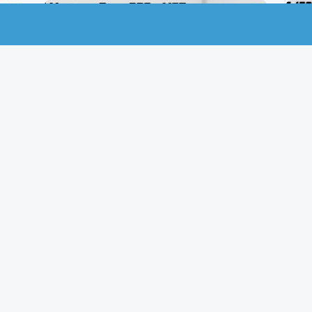
Ford Mustang Boss 302 – MST
$
1,500.00
AÑADIR AL CARRITO