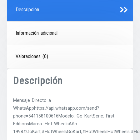
Descripción
Información adicional
Valoraciones (0)
Descripción
Mensaje Directo a
WhatsApphttps://api.whatsapp.com/send?
phone=541158100616Modelo: Go KartSerie: First
EditionsMarca: Hot WheelsAño:
1998#GoKart,#HotWheelsGoKart,#HotWheelsHotWheels,#HotWh