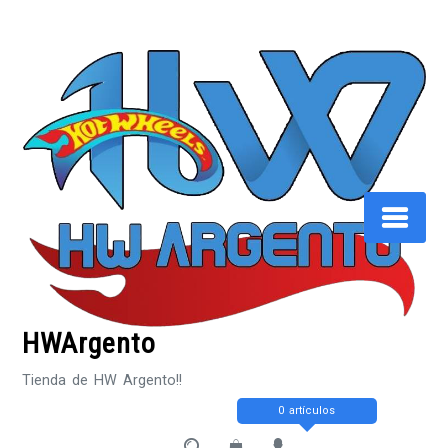
Saltar
al
contenido
HWArgento
Tienda de HW Argento!!
0 artículos