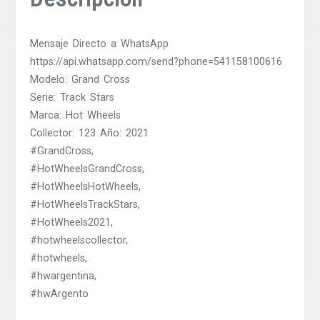
Mensaje Directo a WhatsApp
https://api.whatsapp.com/send?phone=541158100616
Modelo: Grand Cross
Serie: Track Stars
Marca: Hot Wheels
Collector: 123 Año: 2021
#GrandCross,
#HotWheelsGrandCross,
#HotWheelsHotWheels,
#HotWheelsTrackStars,
#HotWheels2021,
#hotwheelscollector,
#hotwheels,
#hwargentina,
#hwArgento