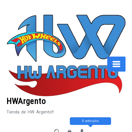
Saltar
al
contenido
HWArgento
Tienda de HW Argento!!
0 artículos