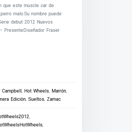
n que este muscle car de
n perro malo.Su nombre puede
rSerie debut 2012 Nuevos
– PresenteDiseñador Fraser
r Campbell
,
Hot Wheels
,
Marrón
,
mera Edición
,
Sueltos
,
Zamac
otWheels2012
,
otWheelsHotWheels
,