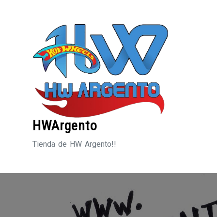
Saltar
al
contenido
HWArgento
Tienda de HW Argento!!