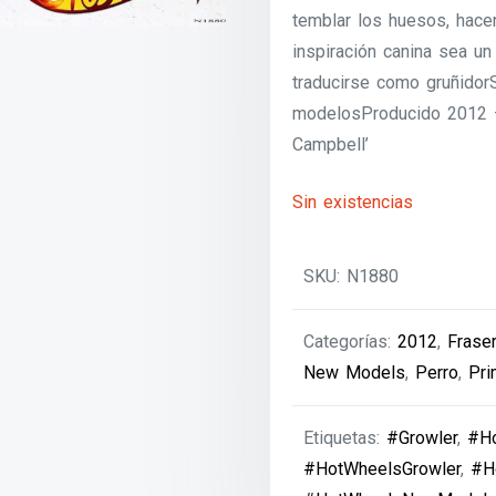
temblar los huesos, hace
inspiración canina sea u
traducirse como gruñido
modelosProducido 2012 
Campbell’
Sin existencias
SKU:
N1880
Categorías:
2012
,
Frase
New Models
,
Perro
,
Pri
Etiquetas:
#Growler
,
#H
#HotWheelsGrowler
,
#H