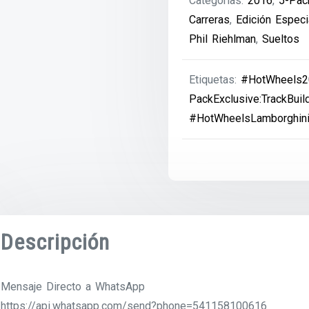
Categorías:
2016
,
5-Pack
Carreras
,
Edición Especi
Phil Riehlman
,
Sueltos
Etiquetas:
#HotWheels2
PackExclusive:TrackBuil
#HotWheelsLamborghin
Descripción
Mensaje Directo a WhatsApp
https://api.whatsapp.com/send?phone=541158100616