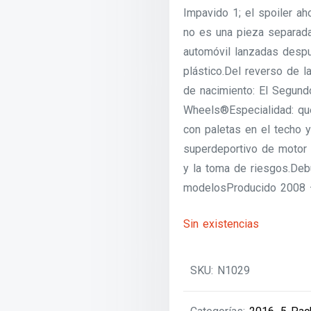
Impavido 1; el spoiler ah
no es una pieza separada
automóvil lanzadas desp
plástico.Del reverso de l
de nacimiento: El Segund
Wheels®Especialidad: que s
con paletas en el techo 
superdeportivo de motor c
y la toma de riesgos.De
modelosProducido 2008 –
Sin existencias
SKU:
N1029