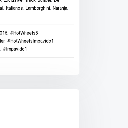
 Exclusive: Track Builder
,
De
al
,
Italianos
,
Lamborghini
,
Naranja
,
016
,
#HotWheels5-
der
,
#HotWheelsImpavido1
,
i
,
#Impavido1