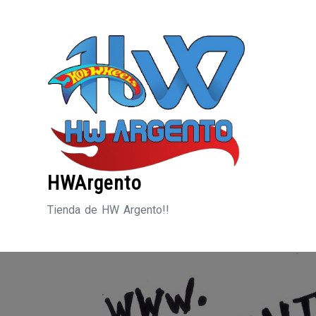
Saltar
al
contenido
HWArgento
Tienda de HW Argento!!