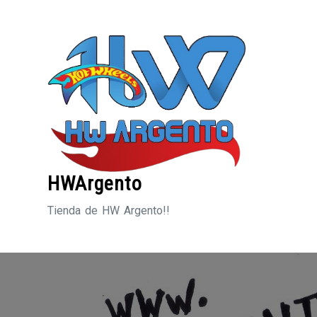
Saltar
al
contenido
HWArgento
Tienda de HW Argento!!