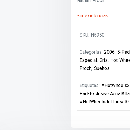
Nathan Proch’
Sin existencias
SKU:
N5950
Categorías:
2006
,
5-Pack
Especial
,
Gris
,
Hot Whee
Proch
,
Sueltos
Etiquetas:
#HotWheels2
PackExclusive:AerialAtt
#HotWheelsJetThreat3.