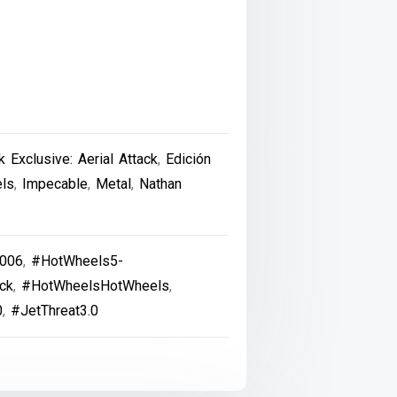
 Exclusive: Aerial Attack
,
Edición
ls
,
Impecable
,
Metal
,
Nathan
006
,
#HotWheels5-
ack
,
#HotWheelsHotWheels
,
0
,
#JetThreat3.0