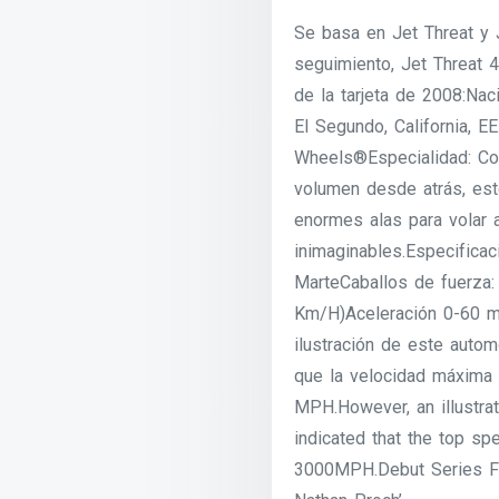
Se basa en Jet Threat y J
seguimiento, Jet Threat 4
de la tarjeta de 2008:Nac
El Segundo, California, E
Wheels®Especialidad: Co
volumen desde atrás, est
enormes alas para volar 
inimaginables.Especifica
MarteCaballos de fuerza
Km/H)Aceleración 0-60 m
ilustración de este autom
que la velocidad máxima 
MPH.However, an illustrat
indicated that the top sp
3000MPH.Debut Series Fi