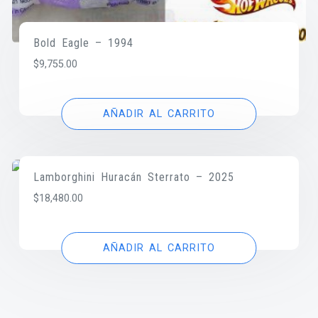
Bold Eagle – 1994
$
9,755.00
AÑADIR AL CARRITO
Lamborghini Huracán Sterrato – 2025
$
18,480.00
AÑADIR AL CARRITO