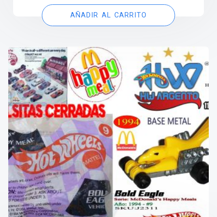
AÑADIR AL CARRITO