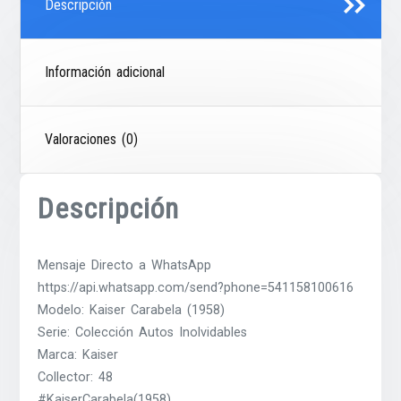
Descripción
Información adicional
Valoraciones (0)
Descripción
Mensaje Directo a WhatsApp
https://api.whatsapp.com/send?phone=541158100616
Modelo: Kaiser Carabela (1958)
Serie: Colección Autos Inolvidables
Marca: Kaiser
Collector: 48
#KaiserCarabela(1958),