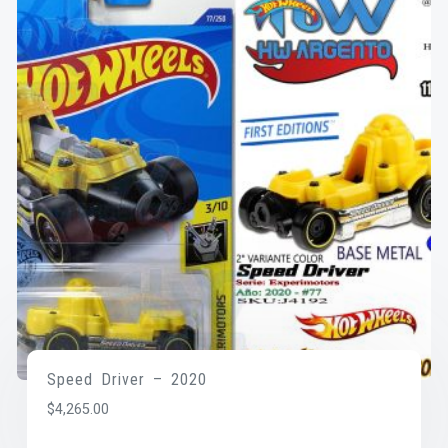
Speed Driver – 2020
$
4,265.00