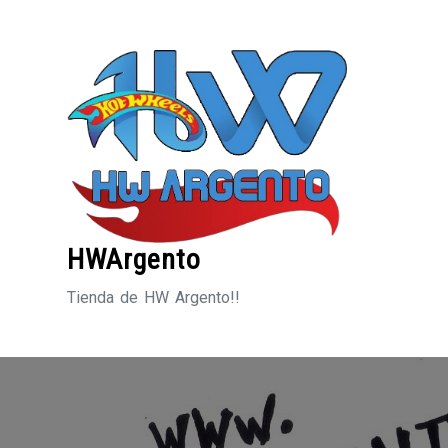
Saltar
al
contenido
HWArgento
Tienda de HW Argento!!