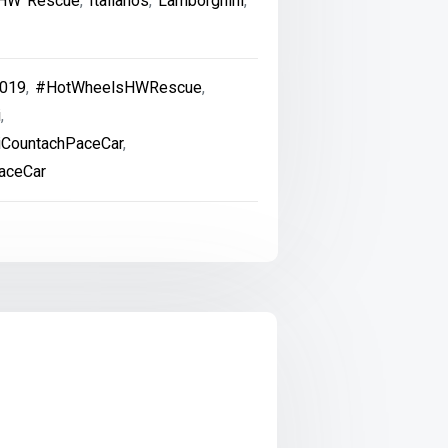
HW Rescue
,
Italianos
,
Lamborghini
,
019
,
#HotWheelsHWRescue
,
i
,
CountachPaceCar
,
aceCar