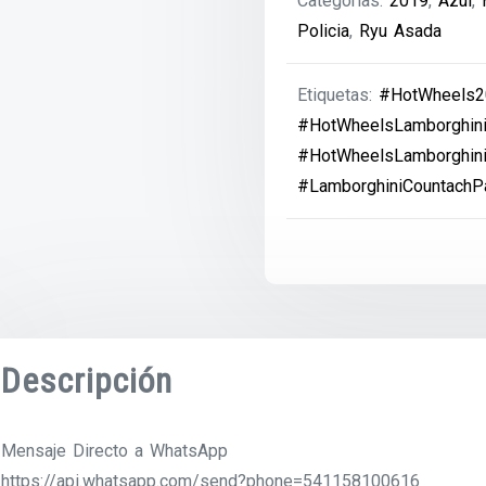
Categorías:
2019
,
Azul
,
Policia
,
Ryu Asada
Etiquetas:
#HotWheels2
#HotWheelsLamborghin
#HotWheelsLamborghini
#LamborghiniCountachP
Descripción
Mensaje Directo a WhatsApp
https://api.whatsapp.com/send?phone=541158100616