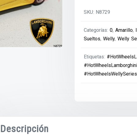
SKU:
N8729
Categorías:
0
,
Amarillo
,
Sueltos
,
Welly
,
Welly Se
Etiquetas:
#HotWheelsL
#HotWheelsLamborghini
#HotWheelsWellySerie
Descripción