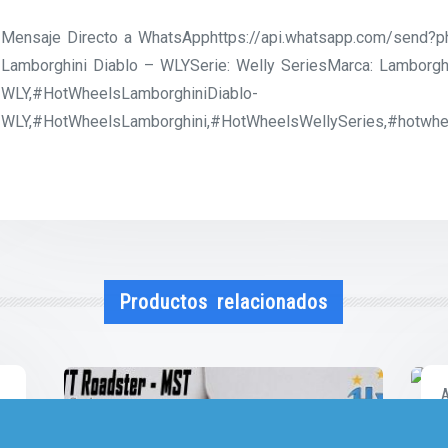
Mensaje Directo a WhatsApphttps://api.whatsapp.com/send
Lamborghini Diablo – WLYSerie: Welly SeriesMarca: Lamborgh
WLY,#HotWheelsLamborghiniDiablo-
WLY,#HotWheelsLamborghini,#HotWheelsWellySeries,#hotwhee
Productos relacionados