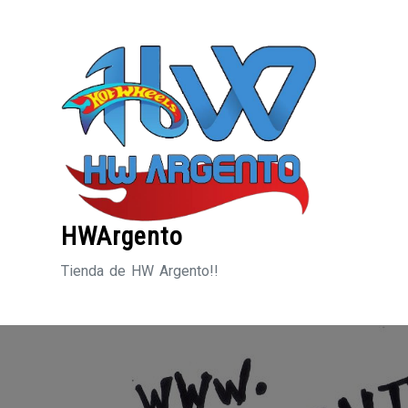
Saltar
al
contenido
HWArgento
Tienda de HW Argento!!