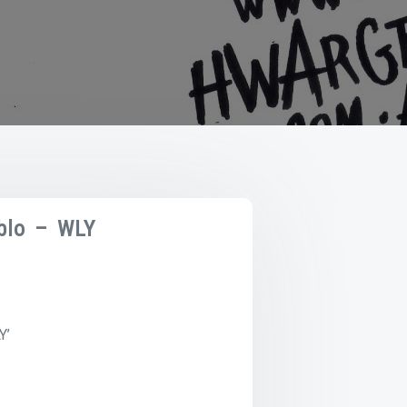
blo – WLY
Y’