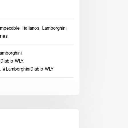
Impecable
,
Italianos
,
Lamborghini
,
ries
amborghini
,
Diablo-WLY
,
s
,
#LamborghiniDiablo-WLY