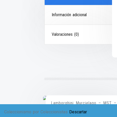
Información adicional
Valoraciones (0)
Lamborghini Murcielago – MST –
0
Coleccionismo por Coleccionistas
Descartar
$
1,651.00