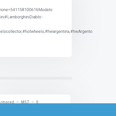
?phone=541158100616Modelo:
ini#LamborghiniDiablo-
lscollector,#hotwheels,#hwargentina,#hwArgento
Armored – MST – 0
$
950.00