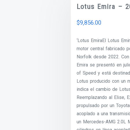
Lotus Emira – 2
$
9,856.00
‘Lotus EmiraEl Lotus Emi
motor central fabricado p
Norfolk desde 2022. Con 
Emira se presentó en jul
of Speed y está destinad
Lotus producido con un m
indica el cambio de Lotus
Reemplazando al Elise, Ex
propulsado por un Toyot
acoplado a una transmisi
un Mercedes-AMG 2.0L M
cilindros en línea acopla