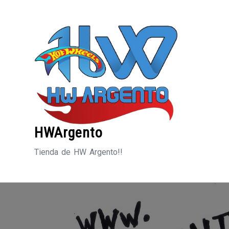
Saltar
al
contenido
HWArgento
Tienda de HW Argento!!