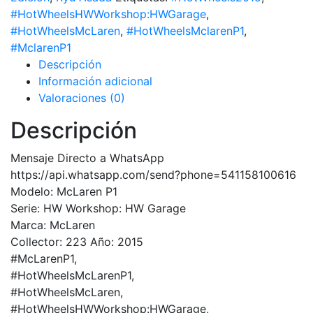
#HotWheelsHWWorkshop:HWGarage
,
#HotWheelsMcLaren
,
#HotWheelsMclarenP1
,
#MclarenP1
Descripción
Información adicional
Valoraciones (0)
Descripción
Mensaje Directo a WhatsApp
https://api.whatsapp.com/send?phone=541158100616
Modelo: McLaren P1
Serie: HW Workshop: HW Garage
Marca: McLaren
Collector: 223 Año: 2015
#McLarenP1,
#HotWheelsMcLarenP1,
#HotWheelsMcLaren,
#HotWheelsHWWorkshop:HWGarage,