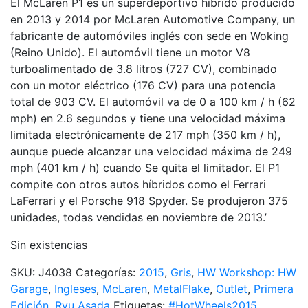
El McLaren P1 es un superdeportivo híbrido producido
en 2013 y 2014 por McLaren Automotive Company, un
fabricante de automóviles inglés con sede en Woking
(Reino Unido). El automóvil tiene un motor V8
turboalimentado de 3.8 litros (727 CV), combinado
con un motor eléctrico (176 CV) para una potencia
total de 903 CV. El automóvil va de 0 a 100 km / h (62
mph) en 2.6 segundos y tiene una velocidad máxima
limitada electrónicamente de 217 mph (350 km / h),
aunque puede alcanzar una velocidad máxima de 249
mph (401 km / h) cuando Se quita el limitador. El P1
compite con otros autos híbridos como el Ferrari
LaFerrari y el Porsche 918 Spyder. Se produjeron 375
unidades, todas vendidas en noviembre de 2013.’
Sin existencias
SKU:
J4038
Categorías:
2015
,
Gris
,
HW Workshop: HW
Garage
,
Ingleses
,
McLaren
,
MetalFlake
,
Outlet
,
Primera
Edición
,
Ryu Asada
Etiquetas:
#HotWheels2015
,