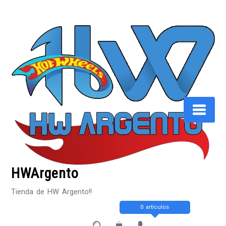
Saltar
al
contenido
HWArgento
Tienda de HW Argento!!
0 artículos