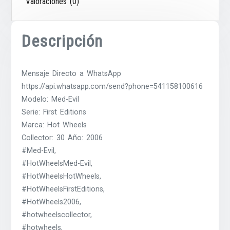
Valoraciones (0)
Descripción
Mensaje Directo a WhatsApp
https://api.whatsapp.com/send?phone=541158100616
Modelo: Med-Evil
Serie: First Editions
Marca: Hot Wheels
Collector: 30 Año: 2006
#Med-Evil,
#HotWheelsMed-Evil,
#HotWheelsHotWheels,
#HotWheelsFirstEditions,
#HotWheels2006,
#hotwheelscollector,
#hotwheels,