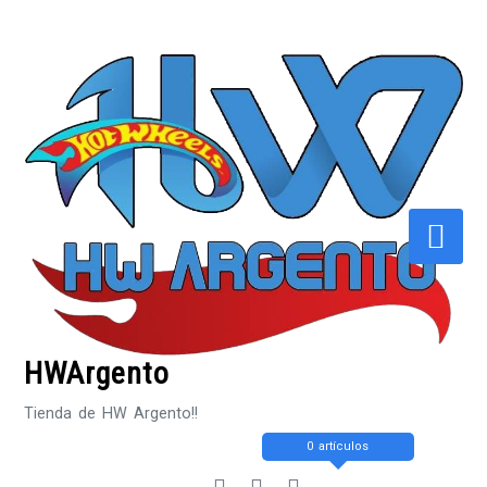
Saltar
al
contenido
HWArgento
Tienda de HW Argento!!
0 artículos