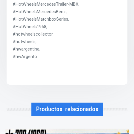
#HotWheelsMercedesTrailer-MBX,
#HotWheelsMercedesBenz,
#HotWheelsMatchboxSeries,
#HotWheels1968,
#hotwheelscollector,
#hotwheels,
#hwargentina,
#hwArgento
Productos relacionados