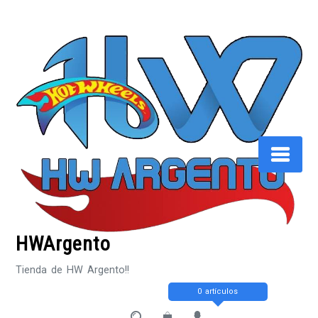
Saltar
al
contenido
HWArgento
Tienda de HW Argento!!
0 artículos