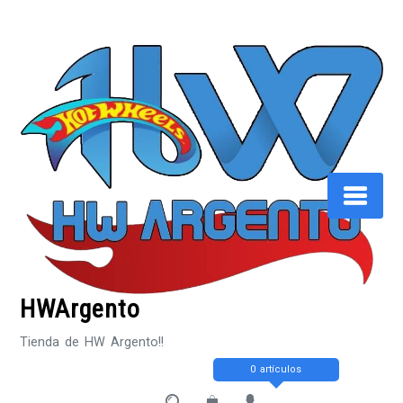
Saltar
al
contenido
HWArgento
Tienda de HW Argento!!
0 artículos