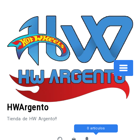
Saltar
al
contenido
HWArgento
Tienda de HW Argento!!
0 artículos