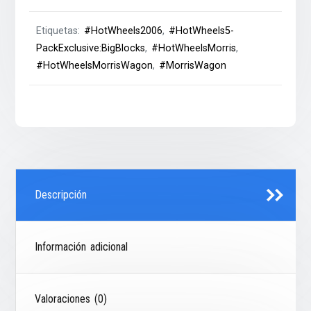
Etiquetas:
#HotWheels2006
,
#HotWheels5-
PackExclusive:BigBlocks
,
#HotWheelsMorris
,
#HotWheelsMorrisWagon
,
#MorrisWagon
Descripción
Información adicional
Valoraciones (0)