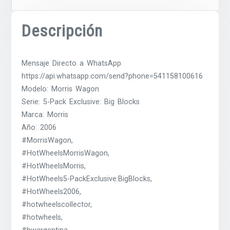
Descripción
Mensaje Directo a WhatsApp
https://api.whatsapp.com/send?phone=541158100616
Modelo: Morris Wagon
Serie: 5-Pack Exclusive: Big Blocks
Marca: Morris
Año: 2006
#MorrisWagon,
#HotWheelsMorrisWagon,
#HotWheelsMorris,
#HotWheels5-PackExclusive:BigBlocks,
#HotWheels2006,
#hotwheelscollector,
#hotwheels,