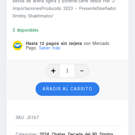
bestia de arena ligera y potente.Serie debut HW J-
ImportacionesProducido 2023 – PresenteDiseñador
Dmitriy Shakhmatov’
5 disponibles
Hasta 12 pagos sin tarjeta
con Mercado
Pago.
Saber más
Nissan
Patrol
Custom
AÑADIR AL CARRITO
-
2024
cantidad
SKU:
J5167
Categorías:
2024
,
Chatas
,
Decada del 90
,
Dmitriy