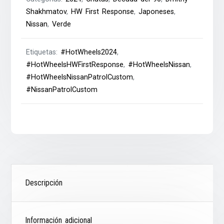
Shakhmatov
,
HW First Response
,
Japoneses
,
Nissan
,
Verde
Etiquetas:
#HotWheels2024
,
#HotWheelsHWFirstResponse
,
#HotWheelsNissan
,
#HotWheelsNissanPatrolCustom
,
#NissanPatrolCustom
Descripción
Información adicional