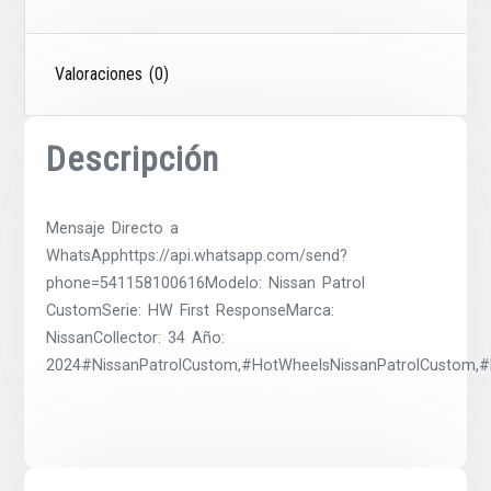
Valoraciones (0)
Descripción
Mensaje Directo a
WhatsApphttps://api.whatsapp.com/send?
phone=541158100616Modelo: Nissan Patrol
CustomSerie: HW First ResponseMarca:
NissanCollector: 34 Año:
2024#NissanPatrolCustom,#HotWheelsNissanPatrolCustom,#