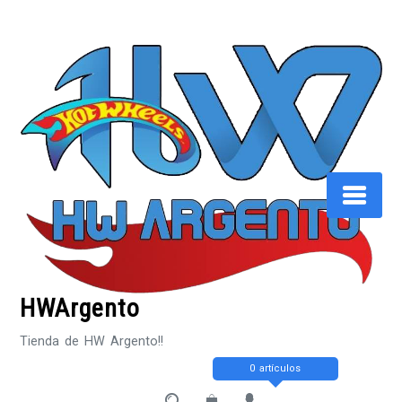
Saltar
al
contenido
HWArgento
Tienda de HW Argento!!
0 artículos