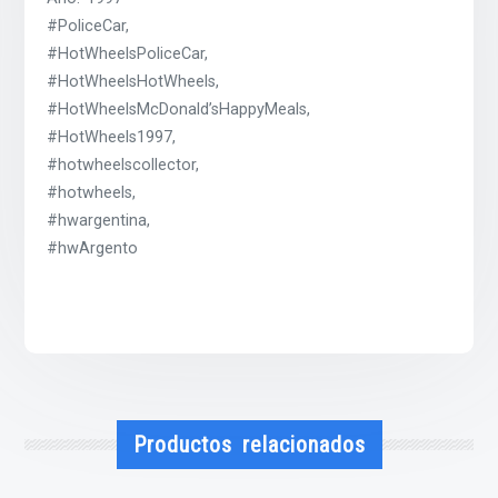
#PoliceCar,
#HotWheelsPoliceCar,
#HotWheelsHotWheels,
#HotWheelsMcDonald’sHappyMeals,
#HotWheels1997,
#hotwheelscollector,
#hotwheels,
#hwargentina,
#hwArgento
Productos relacionados