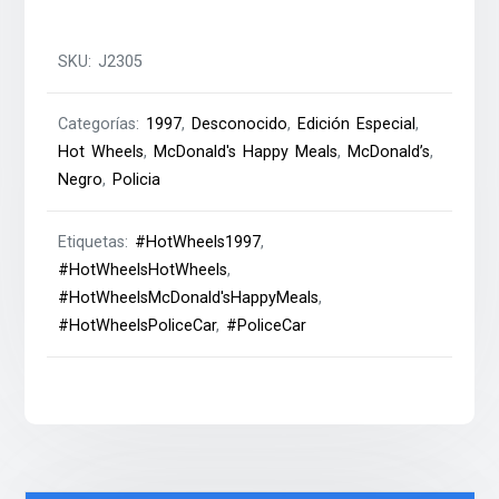
SKU:
J2305
Categorías:
1997
,
Desconocido
,
Edición Especial
,
Hot Wheels
,
McDonald's Happy Meals
,
McDonald’s
,
Negro
,
Policia
Etiquetas:
#HotWheels1997
,
#HotWheelsHotWheels
,
#HotWheelsMcDonald'sHappyMeals
,
#HotWheelsPoliceCar
,
#PoliceCar