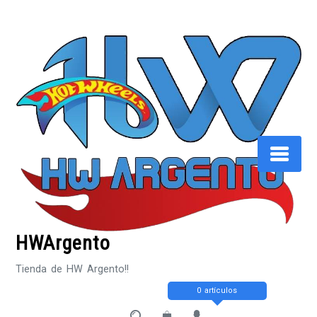
Saltar
al
contenido
HWArgento
Tienda de HW Argento!!
0 artículos