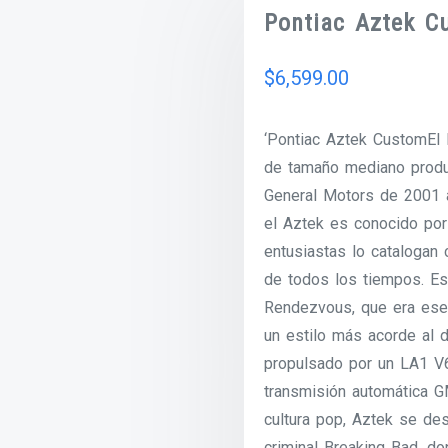
Pontiac Aztek C
$
6,599.00
‘Pontiac Aztek CustomEl
de tamaño mediano produc
General Motors de 2001 
el Aztek es conocido por
entusiastas lo cataloga
de todos los tiempos. Es
Rendezvous, que era ese
un estilo más acorde al d
propulsado por un LA1 V
transmisión automática G
cultura pop, Aztek se de
criminal Breaking Bad, do