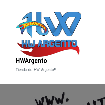
Saltar
al
contenido
HWArgento
Tienda de HW Argento!!