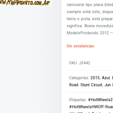
carrocería tipo placa blin
siempre está listo, disp
tierra o pista, está prep
significa: ‘Arena movedi
ModelsProducido 2012 – 
Sin existencias
SKU:
J3442
Categorías:
2015
,
Azul
,
Road: Stunt Circuit
,
Jun 
Etiquetas:
#HotWheels2
#HotWheelsHWOff-Road: