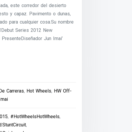
dada, este corredor del desierto
uesto y capaz. Pavimento o dunas,
arado para cualquier cosa.Su nombre
za’Debut Series 2012 New
PresenteDiseñador Jun Imai’
De Carreras
,
Hot Wheels
,
HW Off-
Imai
015
,
#HotWheelsHotWheels
,
StuntCircuit
,