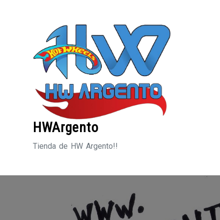
Saltar
al
contenido
HWArgento
Tienda de HW Argento!!