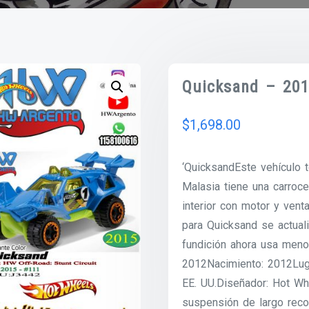
Quicksand – 20
$
1,698.00
‘QuicksandEste vehículo 
Malasia tiene una carroce
interior con motor y vent
para Quicksand se actual
fundición ahora usa menos
2012Nacimiento: 2012Luga
EE. UU.Diseñador: Hot W
suspensión de largo recor