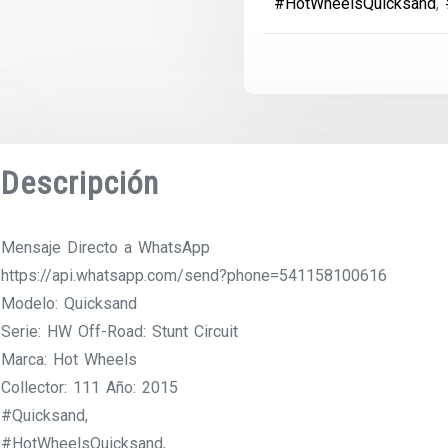
#HotWheelsQuicksand
,
Descripción
Mensaje Directo a WhatsApp
https://api.whatsapp.com/send?phone=541158100616
Modelo: Quicksand
Serie: HW Off-Road: Stunt Circuit
Marca: Hot Wheels
Collector: 111 Año: 2015
#Quicksand,
#HotWheelsQuicksand,