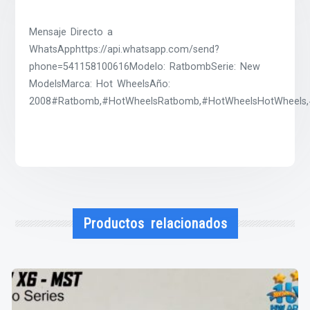
Mensaje Directo a
WhatsApphttps://api.whatsapp.com/send?
phone=541158100616Modelo: RatbombSerie: New
ModelsMarca: Hot WheelsAño:
2008#Ratbomb,#HotWheelsRatbomb,#HotWheelsHotWheels,#
Productos relacionados