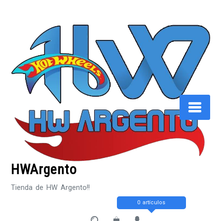
Saltar
al
contenido
HWArgento
Tienda de HW Argento!!
0 artículos