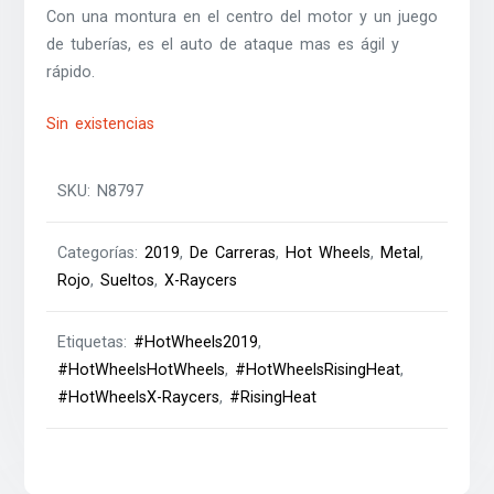
Con una montura en el centro del motor y un juego
de tuberías, es el auto de ataque mas es ágil y
rápido.
Sin existencias
SKU:
N8797
Categorías:
2019
,
De Carreras
,
Hot Wheels
,
Metal
,
Rojo
,
Sueltos
,
X-Raycers
Etiquetas:
#HotWheels2019
,
#HotWheelsHotWheels
,
#HotWheelsRisingHeat
,
#HotWheelsX-Raycers
,
#RisingHeat