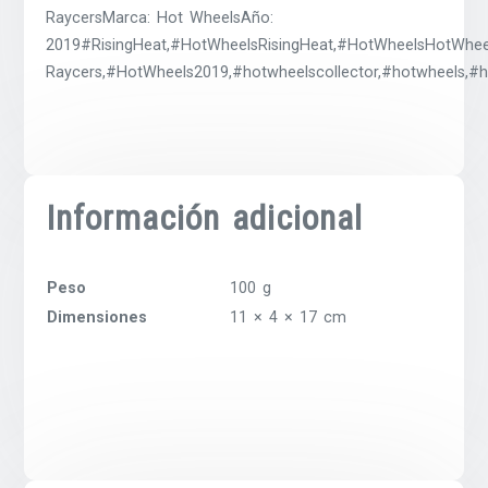
RaycersMarca: Hot WheelsAño:
2019#RisingHeat,#HotWheelsRisingHeat,#HotWheelsHotWhee
Raycers,#HotWheels2019,#hotwheelscollector,#hotwheels,#
Información adicional
Peso
100 g
Dimensiones
11 × 4 × 17 cm