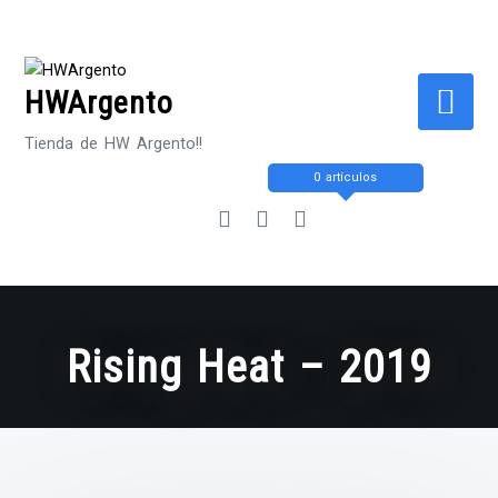
Saltar
al
contenido
HWArgento
Tienda de HW Argento!!
0 artículos
Rising Heat – 2019