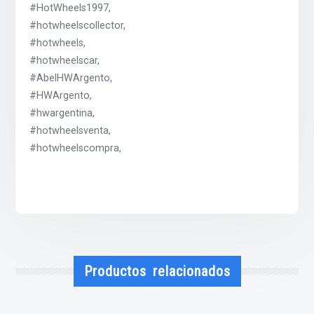
#HotWheels1997,
#hotwheelscollector,
#hotwheels,
#hotwheelscar,
#AbelHWArgento,
#HWArgento,
#hwargentina,
#hotwheelsventa,
#hotwheelscompra,
Productos relacionados