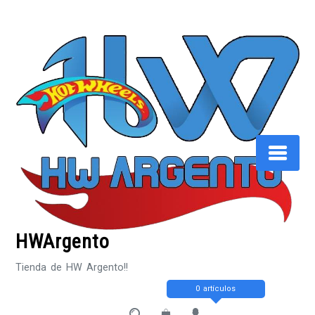
Saltar
al
contenido
HWArgento
Tienda de HW Argento!!
0 artículos