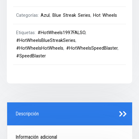
Categorías:
Azul
,
Blue Streak Series
,
Hot Wheels
Etiquetas:
#HotWheels1997FALSO
,
#HotWheelsBlueStreakSeries
,
#HotWheelsHotWheels
,
#HotWheelsSpeedBlaster
,
#SpeedBlaster
Descripción
Información adicional