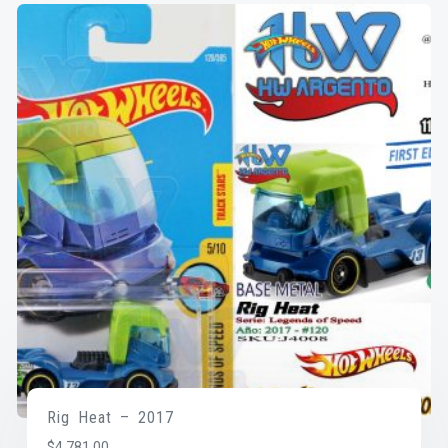
Rig Heat – 2017
$
4,781.00